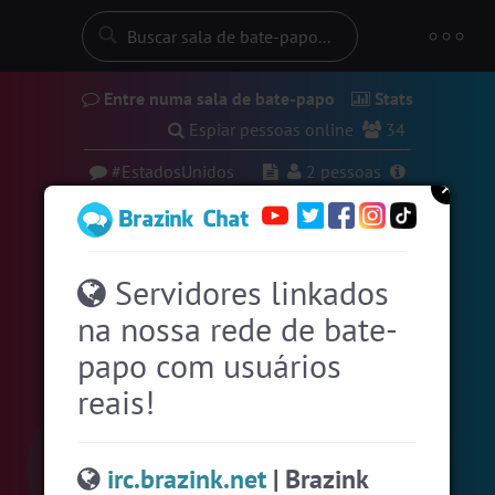
Entre numa sala de bate-papo
Stats
Espiar pessoas online
34
#EstadosUnidos
2
pessoas
#Amizade
9
pessoas
#Zoom
8 pessoas
Servidores linkados
#Portugal
8 pessoas
na nossa rede de bate-
#Brasil
6 pessoas
papo com usuários
#Evangelicos
6 pessoas
reais!
#Sexo
+18
6 pessoas
#Novanativa
5 pessoas
irc.brazink.net
| Brazink