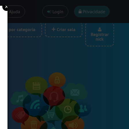
Ajuda
Login
Privacidade
las por categoria
Criar sala
Registrar
nick