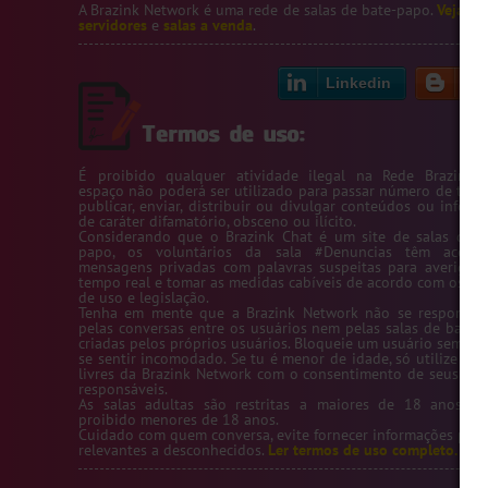
A Brazink Network é uma rede de salas de bate-papo.
Veja no
servidores
e
salas a venda
.
Linkedin
Bl
É proibido qualquer atividade ilegal na Rede Brazink. 
espaço não poderá ser utilizado para passar número de telef
publicar, enviar, distribuir ou divulgar conteúdos ou inform
de caráter difamatório, obsceno ou ilícito.
Considerando que o Brazink Chat é um site de salas de b
papo, os voluntários da sala #Denuncias têm acess
mensagens privadas com palavras suspeitas para averigua
tempo real e tomar as medidas cabíveis de acordo com os te
de uso e legislação.
Tenha em mente que a Brazink Network não se responsabi
pelas conversas entre os usuários nem pelas salas de bate-
criadas pelos próprios usuários. Bloqueie um usuário sempre
se sentir incomodado. Se tu é menor de idade, só utilize as s
livres da Brazink Network com o consentimento de seus pai
responsáveis.
As salas adultas são restritas a maiores de 18 anos, s
proibido menores de 18 anos.
Cuidado com quem conversa, evite fornecer informações pess
relevantes a desconhecidos.
Ler termos de uso completo.