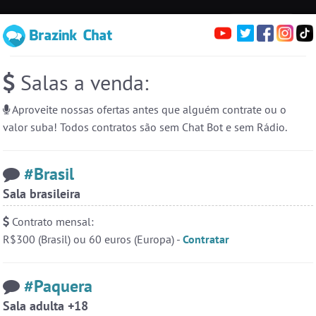
irc.brazink.net +6697
Denúncias
Salas:
136
Pessoas
Online:
26
erfis
Sa
Entre numa sala de bate-papo
Stats
Salas a venda:
Espiar pessoas online
26
Aproveite nossas ofertas antes que alguém contrate ou o
#EstadosUnidos
2
pessoas
valor suba! Todos contratos são sem Chat Bot e sem Rádio.
#Amizade
4
pessoas
#Brasil
#Zoom
5 pessoas
Sala brasileira
#Portugal
5 pessoas
Contrato mensal:
#Sexo
+18
4 pessoas
R$300 (Brasil) ou 60 euros (Europa) -
Contratar
#Denuncias
4 pessoas
#Brasil
4 pessoas
#Paquera
Sala adulta +18
#Evangelicos
4 pessoas