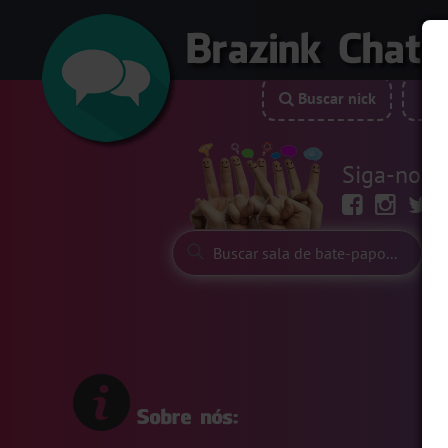
Buscar nick
P
Siga-nos: