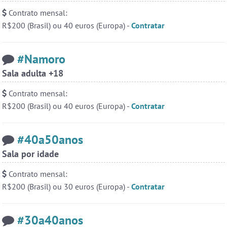
ssos
Contrato mensal:
#Novanativa
4 pessoas
R$200 (Brasil) ou 40 euros (Europa) -
Contratar
#LoveHits
3 pessoas
og
#WordPlay
3 pessoas
#Namoro
Ver todas as salas
Sala adulta +18
Este
one,
Contrato mensal:
ação
R$200 (Brasil) ou 40 euros (Europa) -
Contratar
ate-
🎁 Promoção
🛍 Crie seu Chat e Rádio 📻
o as
com Site e Chat Bot 🤖 de Pedidos
.
r em
rmos
#40a50anos
liza
papo
Sala por idade
 que
alas
Contrato mensal:
s ou
R$200 (Brasil) ou 30 euros (Europa) -
Contratar
endo
Prot
webca
oais
e pri
English
Português
Español
© 2018 Brazink
conve
#30a40anos