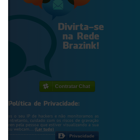
Contratar Chat
egemos o seu IP de hackers e não monitoramos as
m. Entretanto, cuidado com os riscos de gravação
ntscreen pela pessoa que estiver visualizando a sua
rsa ou webcam....
(Ler tudo)
Privacidade