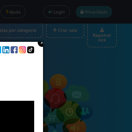
Ajuda
Login
Privacidade
las por categoria
Criar sala
Registrar
nick