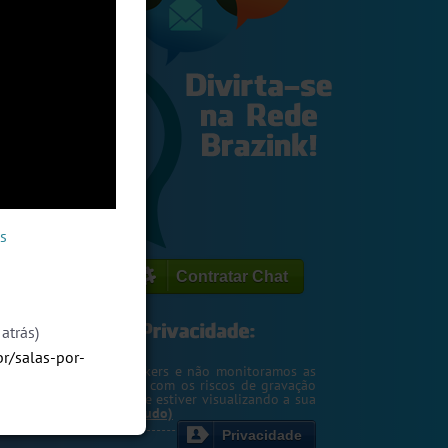
s
Contratar Chat
atrás)
br/salas-por-
egemos o seu IP de hackers e não monitoramos as
m. Entretanto, cuidado com os riscos de gravação
ntscreen pela pessoa que estiver visualizando a sua
rsa ou webcam....
(Ler tudo)
Privacidade