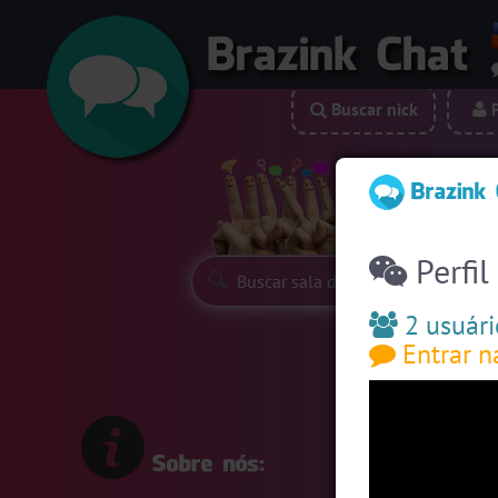
Buscar nick
P
Siga-nos:
Perfil
2 usuári
Entrar n