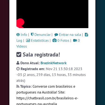
#LoveHits
4 pessoas
#WordPlay
3 pessoas
#Espanol
3 pessoas
Ver todas as salas
Info
|
Denunciar
|
Entrar na sala
|
Log
|
Estatísticas
|
0 Fotos
|
0
Vídeos
🎁 Promoção
🛍 Crie seu Chat e Rádio 📻
com Site e Chat Bot 🤖 de Pedidos
.
Sala registrada!
Dono Atual:
BrazinkNetwork
Registrado em:
Nov 21 13:30:18 2023
-03 (2 anos, 259 dias, 13 horas, 33 minutos
atrás)
Tópico:
Converse com brasileiros e
English
Português
Español
© 2018 Brazink
portugueses na Austrália! Site:
https://chatbrasil.com.br/brasileiros-e-
portugueses-na-australia