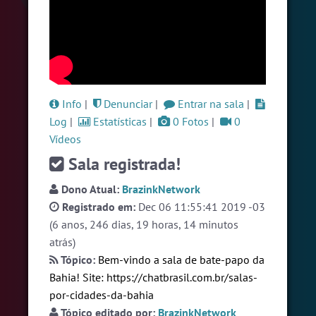
#Evangelicos
5 pessoas
#Sexo
+18
4 pessoas
#Brazink
4 pessoas
Ver todas as salas
Info
|
Denunciar
|
Entrar na sala
|
Log
|
Estatísticas
|
0 Fotos
|
0
Vídeos
🎁 Promoção
🛍 Crie seu Chat e Rádio 📻
com Site e Chat Bot 🤖 de Pedidos
.
Sala registrada!
Dono Atual:
BrazinkNetwork
Registrado em:
Dec 06 11:55:41 2019 -03
(6 anos, 246 dias, 19 horas, 14 minutos
atrás)
Tópico:
Bem-vindo a sala de bate-papo da
English
Português
Español
© 2018 Brazink
Bahia! Site:
https://chatbrasil.com.br/salas-
por-cidades-da-bahia
Tópico editado por:
BrazinkNetwork