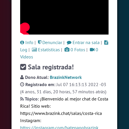
#Denuncias
6 pessoas
#Brazink
5 pessoas
#Sexo
+18
5 pessoas
Ver todas as salas
Info
|
Denunciar
|
Entrar na sala
|
Log
|
Estatísticas
|
0 Fotos
|
0
Vídeos
🎁 Promoção
🛍 Crie seu Chat e Rádio 📻
com Site e Chat Bot 🤖 de Pedidos
.
Sala registrada!
Dono Atual:
BrazinkNetwork
Registrado em:
Jul 07 16:13:13 2022 -03
(4 anos, 31 dias, 20 horas, 57 minutos atrás)
Tópico:
¡Bienvenido al mejor chat de Costa
Rica! Sitio web:
English
Português
Español
© 2018 Brazink
https://www.brazink.chat/salas/costa-rica
Instagram:
https://instagram.com/batepapobrazink