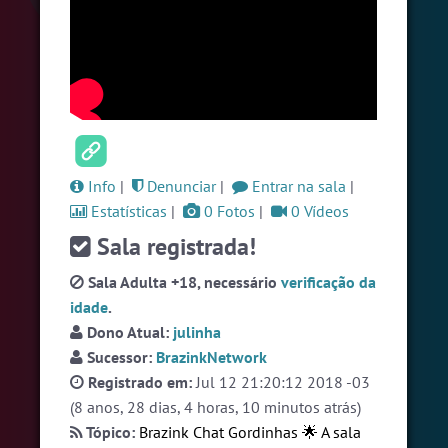
#Brazink
5 pessoas
#Brasil
4 pessoas
#ParaisoTropical
4 pessoas
Ver todas as salas
Info
|
Denunciar
|
Entrar na sala
|
🎁 Promoção
🛍 Crie seu Chat e Rádio 📻
Estatísticas
|
0 Fotos
|
0 Vídeos
com Site e Chat Bot 🤖 de Pedidos
.
Sala registrada!
Sala Adulta +18, necessário
verificação da
idade
.
Dono Atual:
julinha
Sucessor:
BrazinkNetwork
Registrado em:
Jul 12 21:20:12 2018 -03
English
Português
Español
© 2018 Brazink
(8 anos, 28 dias, 4 horas, 10 minutos atrás)
Tópico:
Brazink Chat Gordinhas 🌟 A sala