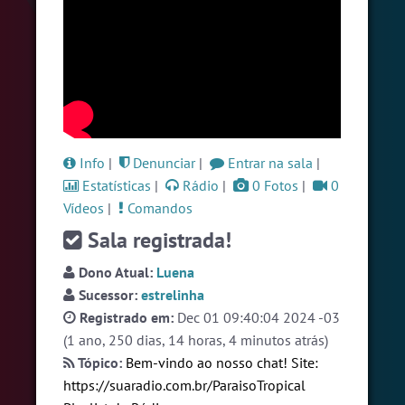
#Denuncias
7 pessoas
#Novanativa
7 pessoas
#Brazink
6 pessoas
Ver todas as salas
Info
|
Denunciar
|
Entrar na sala
|
Estatísticas
|
Rádio
|
0 Fotos
|
0
🎁 Promoção
🛍 Crie seu Chat e Rádio 📻
com Site e Chat Bot 🤖 de Pedidos
.
Vídeos
|
Comandos
Sala registrada!
Dono Atual:
Luena
Sucessor:
estrelinha
Registrado em:
Dec 01 09:40:04 2024 -03
(1 ano, 250 dias, 14 horas, 4 minutos atrás)
English
Português
Español
© 2018 Brazink
Tópico:
Bem-vindo ao nosso chat! Site:
https://suaradio.com.br/ParaisoTropical