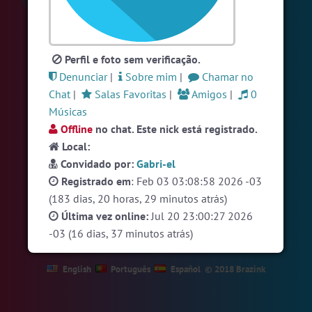
#Denuncias
5 pessoas
#Novanativa
5 pessoas
Perfil e foto sem verificação.
#RadioModao
4 pessoas
Denunciar
|
Sobre mim
|
Chamar no
Ver todas as salas
Chat
|
Salas Favoritas
|
Amigos
|
0
Músicas
Offline
no chat. Este nick está registrado.
🎁 Promoção
🛍 Crie seu Chat e Rádio 📻
Local:
com Site e Chat Bot 🤖 de Pedidos
.
Convidado por:
Gabri-el
Registrado em
: Feb 03 03:08:58 2026 -03
(183 dias, 20 horas, 29 minutos atrás)
Última vez online:
Jul 20 23:00:27 2026
-03 (16 dias, 37 minutos atrás)
English
Português
Español
© 2018 Brazink