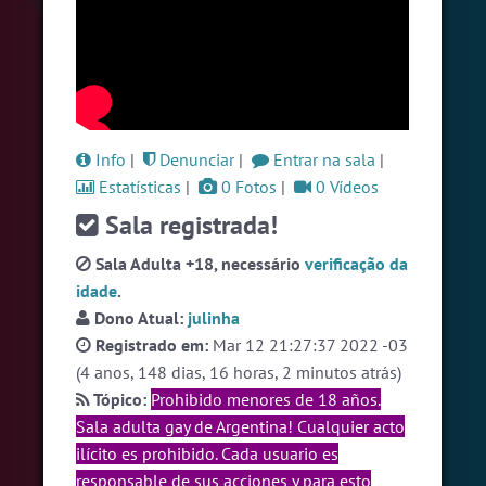
#ParaisoTropical
4 pessoas
#Brazink
4 pessoas
#Evangelicos
4 pessoas
Ver todas as salas
Info
|
Denunciar
|
Entrar na sala
|
Estatísticas
|
0 Fotos
|
0 Vídeos
Sala registrada!
🎁 Promoção
🛍 Crie seu Chat e Rádio 📻
com Site e Chat Bot 🤖 de Pedidos
.
Sala Adulta +18, necessário
verificação da
idade
.
Dono Atual:
julinha
Registrado em:
Mar 12 21:27:37 2022 -03
(4 anos, 148 dias, 16 horas, 2 minutos atrás)
Tópico:
Prohibido menores de 18 años.
English
Português
Español
© 2018 Brazink
Sala adulta gay de Argentina! Cualquier acto
ilícito es prohibido. Cada usuario es
responsable de sus acciones y para esto