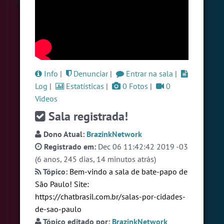
#Brazink
5 pessoas
#Zoom
5 pessoas
#LoveHits
5 pessoas
Ver todas as salas
Info
|
Denunciar
|
Entrar na sala
|
Log
|
Estatísticas
|
0 Fotos
|
0
Vídeos
🎁 Promoção
🛍 Crie seu Chat e Rádio 📻
com Site e Chat Bot 🤖 de Pedidos
.
Sala registrada!
Dono Atual:
BrazinkNetwork
Registrado em:
Dec 06 11:42:42 2019 -03
(6 anos, 245 dias, 14 minutos atrás)
Tópico:
Bem-vindo a sala de bate-papo de
São Paulo! Site:
English
Português
Español
© 2018 Brazink
https://chatbrasil.com.br/salas-por-cidades-
de-sao-paulo
Tópico editado por:
BrazinkNetwork