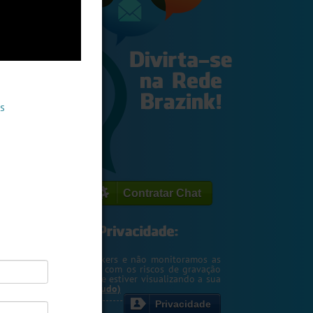
s
Contratar Chat
egemos o seu IP de hackers e não monitoramos as
m. Entretanto, cuidado com os riscos de gravação
ntscreen pela pessoa que estiver visualizando a sua
rsa ou webcam....
(Ler tudo)
Privacidade