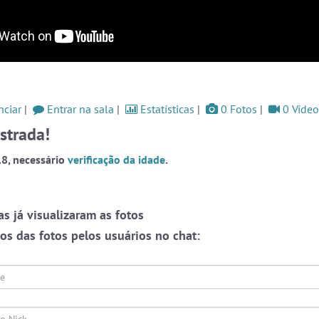
ssos
#LoveHits
3 pessoas
#WordPlay
3 pessoas
og
#Espanol
3 pessoas
Ver todas as salas
ciar
|
Entrar na sala
|
Estatísticas
|
0 Fotos
|
0 Vídeo
Este
one,
strada!
ação
ate-
🎁 Promoção
🛍 Crie seu Chat e Rádio 📻
8, necessário
verificação da idade
.
o as
com Site e Chat Bot 🤖 de Pedidos
.
r em
rmos
liza
 já visualizaram as fotos
papo
 que
s das fotos pelos usuários no chat:
alas
s ou
endo
Prot
webca
oais
e pri
English
Português
Español
© 2018 Brazink
conve