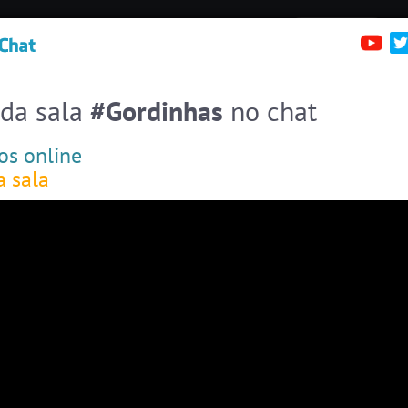
irc.brazink.net +6697
Denúncias
Salas:
137
Pessoas
Online:
30
erfis
Sa
Entre numa sala de bate-papo
Stats
 da sala
#Gordinhas
no chat
Espiar pessoas online
30
os online
#EstadosUnidos
2
pessoas
a sala
#Amizade
5
pessoas
#Portugal
6 pessoas
#Brasil
5 pessoas
#Novanativa
5 pessoas
#Evangelicos
5 pessoas
#Zoom
4 pessoas
#Denuncias
4 pessoas