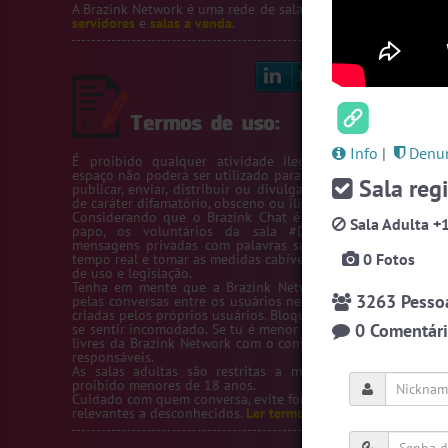
A Brazink Network é uma rede de salas de bate-papo.
Veja no
servidores
e
salas a venda
.
Linkedin
Bl
Info
|
Denun
É proibido qualquer atividade ilegal na Rede Brazink. 
espaço não poderá ser utilizado para passar número de telef
Sala regi
publicar, enviar, distribuir ou divulgar conteúdos ou inform
de caráter difamatório, obsceno ou ilícito.
Considerando que o Brazink Chat é um site de salas de b
Sala Adulta +1
papo, os voluntários da sala #Denuncias têm acess
mensagens privadas com palavras suspeitas para averigua
0 Fotos
tempo real e tomar as medidas cabíveis de acordo com os te
de uso e legislação.
Tenha em mente que a Brazink Network não se responsabi
3263 Pessoas
pelas conversas entre os usuários nem pelas salas de bate-
criadas pelos próprios usuários. Bloqueie um usuário sempre
0 Comentário
se sentir incomodado. Se tu é menor de idade, só utilize as s
livres da Brazink Network com o consentimento de seus pai
responsáveis.
As salas adultas são restritas a maiores de 18 anos, s
proibido menores de 18 anos.
Cuidado com quem conversa, evite fornecer informações pess
relevantes a desconhecidos.
Ler termos de uso completo.