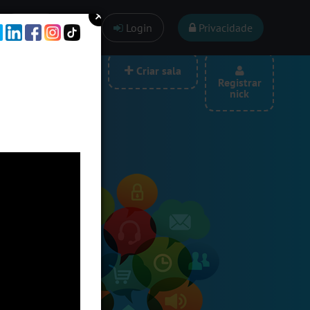
Ajuda
Login
Privacidade
las por categoria
Criar sala
Registrar
nick