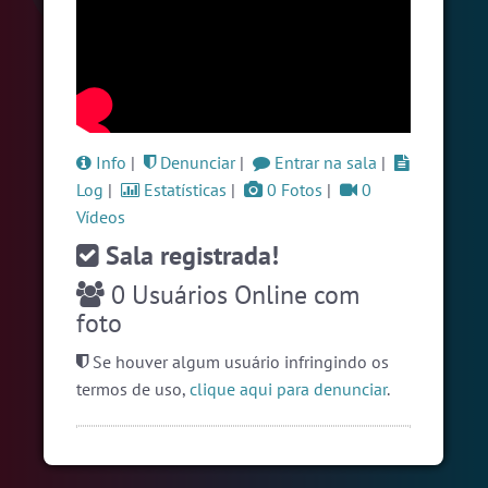
#Sexo
+18
5 pessoas
#Denuncias
5 pessoas
#Brazink
4 pessoas
Ver todas as salas
Info
|
Denunciar
|
Entrar na sala
|
Log
|
Estatísticas
|
0 Fotos
|
0
Vídeos
🎁 Promoção
🛍 Crie seu Chat e Rádio 📻
com Site e Chat Bot 🤖 de Pedidos
.
Sala registrada!
0
Usuários Online com
foto
Se houver algum usuário infringindo os
termos de uso,
clique aqui para denunciar
.
English
Português
Español
© 2018 Brazink